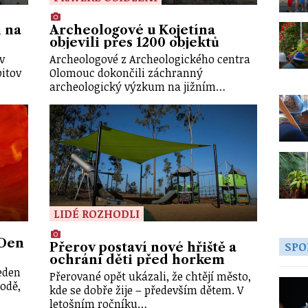
í na
Archeologové u Kojetína
objevili přes 1200 objektů
v
Archeologové z Archeologického centra
bitov
Olomouc dokončili záchranný
archeologický výzkum na jižním…
LIDÉ ROZHODLI
 Den
SPO
Přerov postaví nové hřiště a
ochrání děti před horkem
jeden
Přerované opět ukázali, že chtějí město,
odě,
kde se dobře žije – především dětem. V
letošním ročníku…