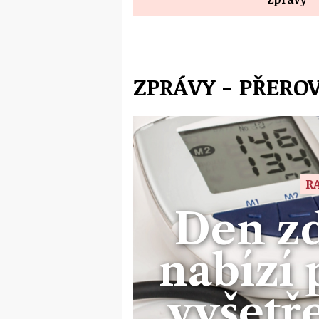
ZPRÁVY - PŘERO
R
Den zd
nabízí 
vyšetře