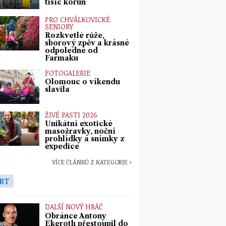
tisíc korun
PRO CHVÁLKOVICKÉ
SENIORY
Rozkvetlé růže,
sborový zpěv a krásné
odpoledne od
Farmaku
FOTOGALERIE
Olomouc o víkendu
slavila
ŽIVÉ PASTI 2026
Unikátní exotické
masožravky, noční
prohlídky a snímky z
expedice
VÍCE ČLÁNKŮ Z KATEGORIE ›
RT
DALŠÍ NOVÝ HRÁČ
Obránce Antony
Ekeroth přestoupil do