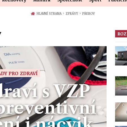
›
›
HLAVNÍ STRANA
ZPRÁVY
PŘEROV
V
ROZ
ADY PRO ZDRAVÍ
raví s VZP
preventivní
ní i nácvik