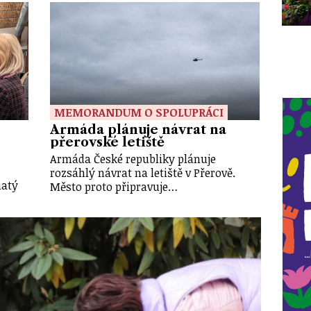
MEMORANDUM O SPOLUPRÁCI
Armáda plánuje návrat na
přerovské letiště
Armáda České republiky plánuje
rozsáhlý návrat na letiště v Přerově.
hatý
Město proto připravuje…