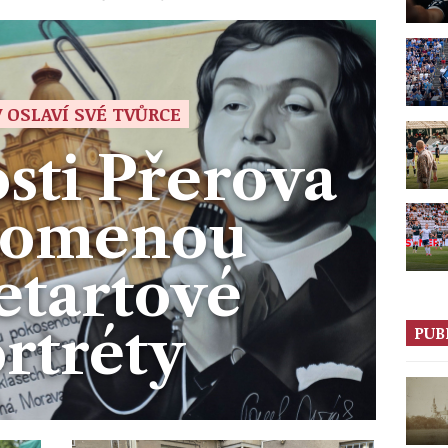
 OSLAVÍ SVÉ TVŮRCE
sti Přerova
pomenou
etartové
rtréty
PUB