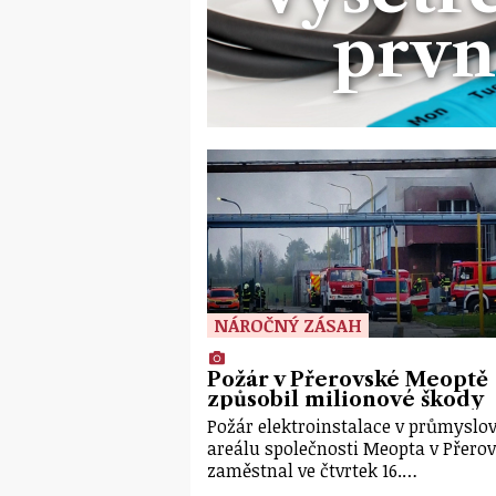
prvn
NÁROČNÝ ZÁSAH
Požár v Přerovské Meoptě
způsobil milionové škody
Požár elektroinstalace v průmysl
areálu společnosti Meopta v Přero
zaměstnal ve čtvrtek 16.…