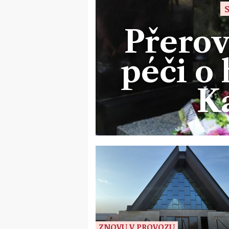
Přero
péči o 
K
ZNOVU V PROVOZU