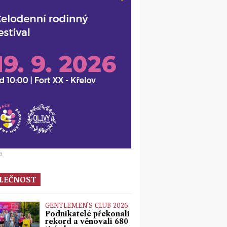
a
LEČNOST
GENTLEMEN’S CLUB 2026
Podnikatelé překonali
rekord a věnovali 680