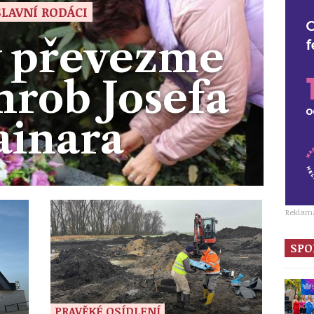
SLAVNÍ RODÁCI
v převezme
hrob Josefa
ainara
Reklam
SPO
PRAVĚKÉ OSÍDLENÍ