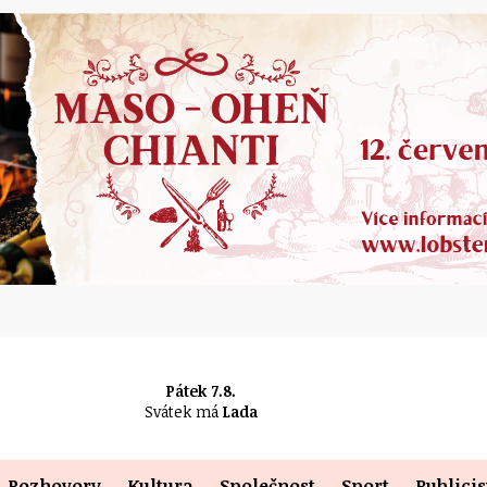
Pátek 7.8.
Svátek má
Lada
Rozhovory
Kultura
Společnost
Sport
Publicis