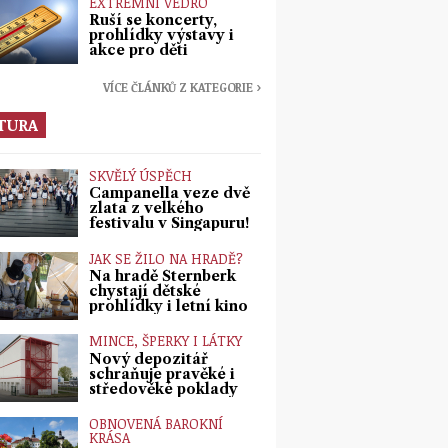
EXTRÉMNÍ VEDRO
Ruší se koncerty,
prohlídky výstavy i
akce pro děti
VÍCE ČLÁNKŮ Z KATEGORIE ›
TURA
SKVĚLÝ ÚSPĚCH
Campanella veze dvě
zlata z velkého
festivalu v Singapuru!
JAK SE ŽILO NA HRADĚ?
Na hradě Šternberk
chystají dětské
prohlídky i letní kino
MINCE, ŠPERKY I LÁTKY
Nový depozitář
schraňuje pravěké i
středověké poklady
OBNOVENÁ BAROKNÍ
KRÁSA