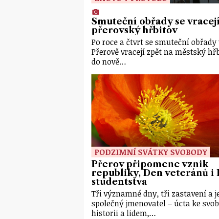
Smuteční obřady se vracej
přerovský hřbitov
Po roce a čtvrt se smuteční obřady 
Přerově vracejí zpět na městský hř
do nově…
PODZIMNÍ SVÁTKY SVOBODY
Přerov připomene vznik
republiky, Den veteránů i
studentstva
Tři významné dny, tři zastavení a 
společný jmenovatel – úcta ke svob
historii a lidem,…