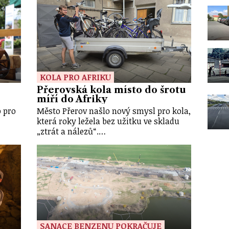
KOLA PRO AFRIKU
Přerovská kola místo do šrotu
míří do Afriky
o pro
Město Přerov našlo nový smysl pro kola,
která roky ležela bez užitku ve skladu
„ztrát a nálezů“.…
SANACE BENZENU POKRAČUJE