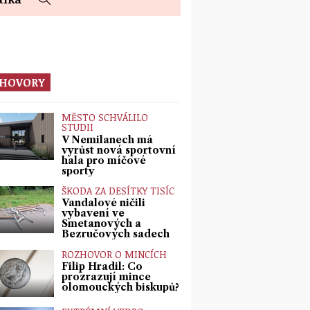
HOVORY
MĚSTO SCHVÁLILO
STUDII
V Nemilanech má
vyrůst nová sportovní
hala pro míčové
sporty
ŠKODA ZA DESÍTKY TISÍC
Vandalové ničili
vybavení ve
Smetanových a
Bezručových sadech
ROZHOVOR O MINCÍCH
Filip Hradil: Co
prozrazují mince
olomouckých biskupů?