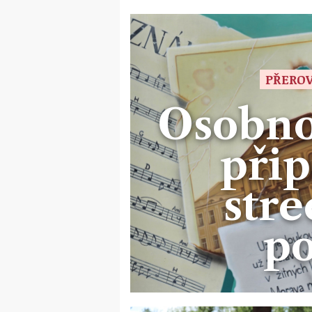
PŘEROV
Osobno
při
stre
po