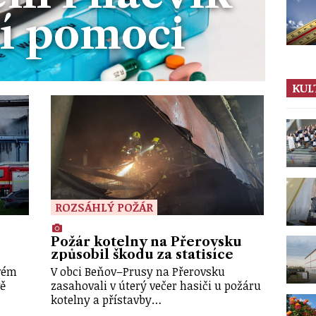
í pomoci
KUL
ROZSÁHLÝ POŽÁR
Požár kotelny na Přerovsku
způsobil škodu za statisíce
ovém
V obci Beňov–Prusy na Přerovsku
vě
zasahovali v úterý večer hasiči u požáru
kotelny a přístavby…