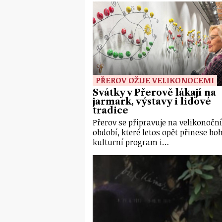
PŘEROV OŽIJE VELIKONOCEMI
Svátky v Přerově lákají na
jarmark, výstavy i lidové
tradice
Přerov se připravuje na velikonoční
období, které letos opět přinese bo
kulturní program i…