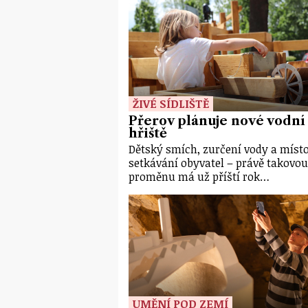
ŽIVÉ SÍDLIŠTĚ
Přerov plánuje nové vodní
hřiště
Dětský smích, zurčení vody a míst
setkávání obyvatel – právě takovou
proměnu má už příští rok…
UMĚNÍ POD ZEMÍ