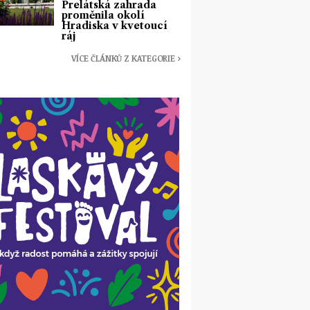
Prelátská zahrada
proměnila okolí
Hradiska v kvetoucí
ráj
VÍCE ČLÁNKŮ Z KATEGORIE ›