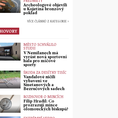
PŘEDMĚTY
Archeologové objevili
u Kojetína bronzový
poklad
VÍCE ČLÁNKŮ Z KATEGORIE ›
HOVORY
MĚSTO SCHVÁLILO
STUDII
V Nemilanech má
vyrůst nová sportovní
hala pro míčové
sporty
ŠKODA ZA DESÍTKY TISÍC
Vandalové ničili
vybavení ve
Smetanových a
Bezručových sadech
ROZHOVOR O MINCÍCH
Filip Hradil: Co
prozrazují mince
olomouckých biskupů?