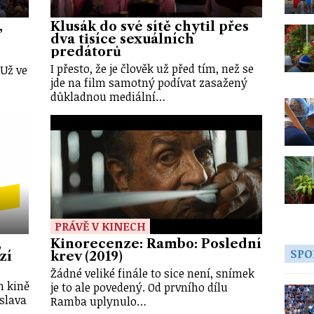
,
Klusák do své sítě chytil přes
dva tisíce sexuálních
predátorů
I přesto, že je člověk už před tím, než se
 Už ve
jde na film samotný podívat zasažený
důkladnou mediální…
PRÁVĚ V KINECH
,
Kinorecenze: Rambo: Poslední
SPO
zí
krev (2019)
Žádné veliké finále to sice není, snímek
m kině
je to ale povedený. Od prvního dílu
slava
Ramba uplynulo…