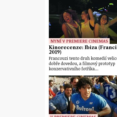
NYNÍ V PREMIERE CINEMAS
Kinorecenze: Ibiza (Franci
2019)
Francouzi tento druh komedií velic
dobře dovedou, a filmový prototyp
konzervativního fotříka…