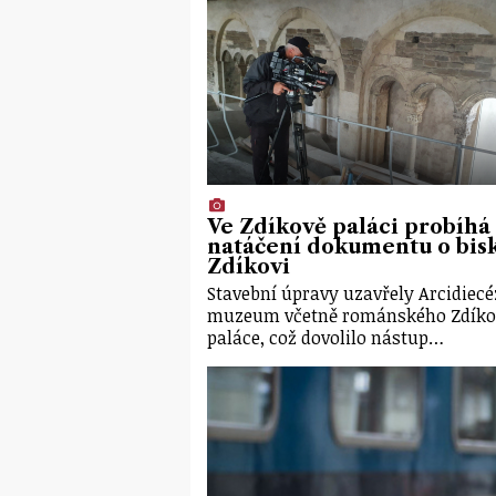
Ve Zdíkově paláci probíhá
natáčení dokumentu o bis
Zdíkovi
Stavební úpravy uzavřely Arcidiecé
muzeum včetně románského Zdíko
paláce, což dovolilo nástup…