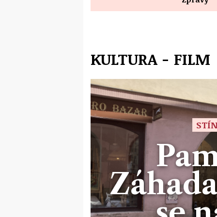
KULTURA - FILM
STÍN
Pam
Záhada
se n