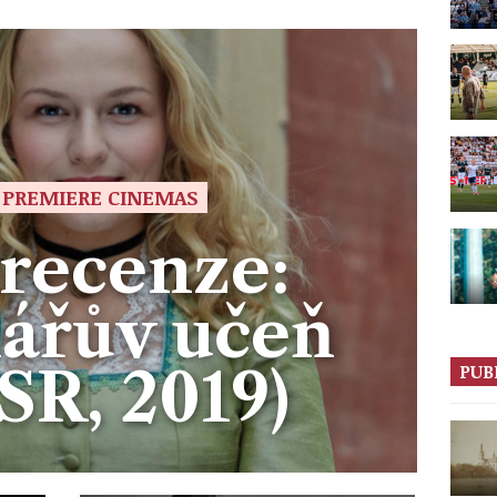
 PREMIERE CINEMAS
recenze:
ářův učeň
SR, 2019)
PUB