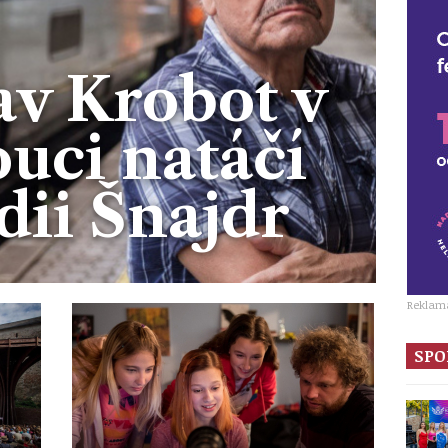
av Krobot v
uci natáčí
ii Šnajdr
Reklam
SPO