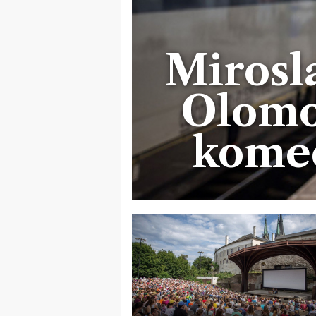
Mirosl
Olomo
komed