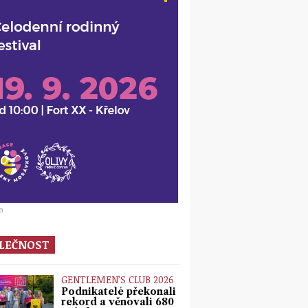
a
LEČNOST
GENTLEMEN’S CLUB 2026
Podnikatelé překonali
rekord a věnovali 680