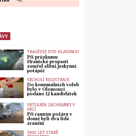
ÁVY
TRAGÉDIE POD HLADINOU
Při průzkumu
Hranické propasti
zemřel elitní jeskynní
potápěč
VRCHOLÍ REGISTRACE
Do komunálních voleb
bylo v Olomouci
podáno 12 kandidátek
VRTULNÍK ZÁCHRANKY V
AKCI
Při ranním požáru v
domě byli dva lidé
zraněni
3000 LET STARÉ