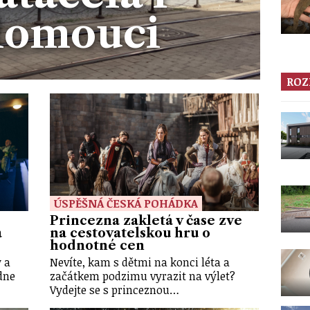
lomouci
ROZ
ÚSPĚŠNÁ ČESKÁ POHÁDKA
Princezna zakletá v čase zve
a
na cestovatelskou hru o
hodnotné cen
y a
Nevíte, kam s dětmi na konci léta a
dne
začátkem podzimu vyrazit na výlet?
Vydejte se s princeznou…