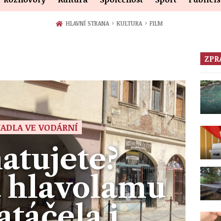
›
›
HLAVNÍ STRANA
KULTURA
FILM
ZPR
ADLA VE VODÁRNÍ
atujete?
 hlavolamu
atáčela i