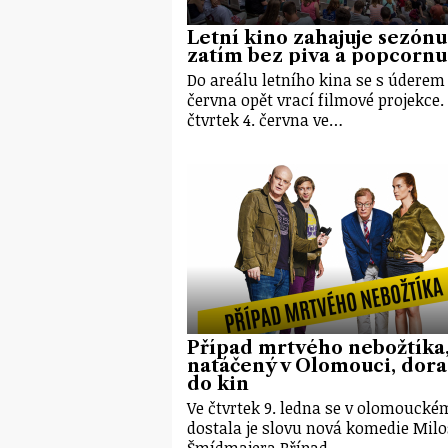
Letní kino zahajuje sezónu
zatím bez piva a popcornu
Do areálu letního kina se s úderem
června opět vrací filmové projekce.
čtvrtek 4. června ve…
Případ mrtvého nebožtíka
natáčený v Olomouci, dora
do kin
Ve čtvrtek 9. ledna se v olomoucké
dostala je slovu nová komedie Milo
Šmídmajera Případ…