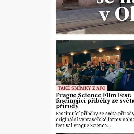
v O
TAKÉ SNÍMKY Z AFO
Prague Science Film Fest:
fascinující příběhy ze svět
přírody
Fascinující příběhy ze světa přírod
originální vypravěčské formy nabí
festival Prague Science…