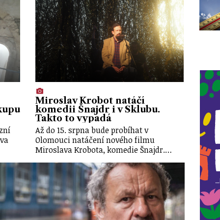
Miroslav Krobot natáčí
kupu
komedii Šnajdr i v Sklubu.
Takto to vypadá
zní
Až do 15. srpna bude probíhat v
va
Olomouci natáčení nového filmu
Miroslava Krobota, komedie Šnajdr.…