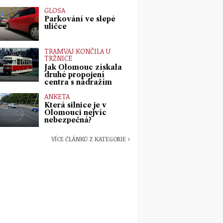
GLOSA
Parkování ve slepé
uličce
TRAMVAJ KONČILA U
TRŽNICE
Jak Olomouc získala
druhé propojení
centra s nádražím
ANKETA
Která silnice je v
Olomouci nejvíc
nebezpečná?
VÍCE ČLÁNKŮ Z KATEGORIE ›