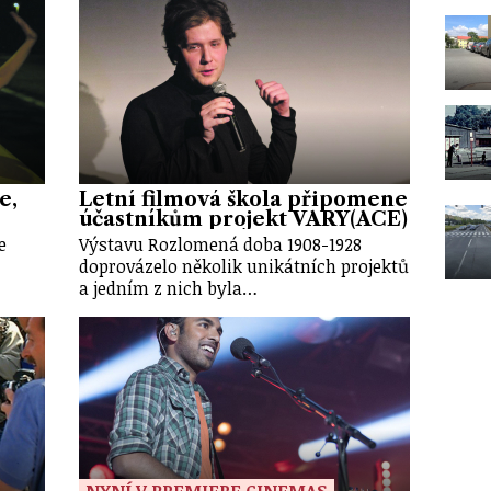
e,
Letní filmová škola připomene
účastníkům projekt VARY(ACE)
e
Výstavu Rozlomená doba 1908-1928
doprovázelo několik unikátních projektů
a jedním z nich byla…