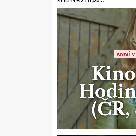
NYNÍ V
Kino
Hodin
(ČR, 