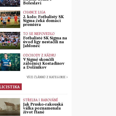
Boleslaví
CHANCE LIGA
2. kolo: Fotbalisty SK
Sigma čeká domácí
premiéra
TO SE NEPOVEDLO
Fotbalisté SK Sigma na
úvod ligy nestačili na
Jablonec
ODCHODY Z KÁDRU
V Sigmě skončili
záložníci Kostadinov
a Dolžnikov
VÍCE ČLÁNKŮ Z KATEGORIE ›
LICISTIKA
STŘELBA I RABOVÁNÍ
Jak Prusko-rakouská
válka poznamenala
život Hané