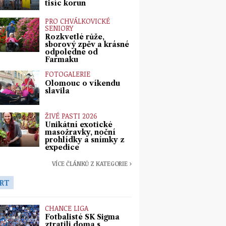
tisíc korun
PRO CHVÁLKOVICKÉ
SENIORY
Rozkvetlé růže,
sborový zpěv a krásné
odpoledne od
Farmaku
FOTOGALERIE
Olomouc o víkendu
slavila
ŽIVÉ PASTI 2026
Unikátní exotické
masožravky, noční
prohlídky a snímky z
expedice
VÍCE ČLÁNKŮ Z KATEGORIE ›
RT
CHANCE LIGA
Fotbalisté SK Sigma
ztratili doma s