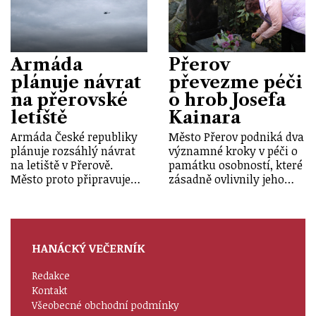
Armáda
Přerov
plánuje návrat
převezme péči
na přerovské
o hrob Josefa
letiště
Kainara
Armáda České republiky
Město Přerov podniká dva
plánuje rozsáhlý návrat
významné kroky v péči o
na letiště v Přerově.
památku osobností, které
Město proto připravuje…
zásadně ovlivnily jeho…
HANÁCKÝ VEČERNÍK
Redakce
Kontakt
Všeobecné obchodní podmínky