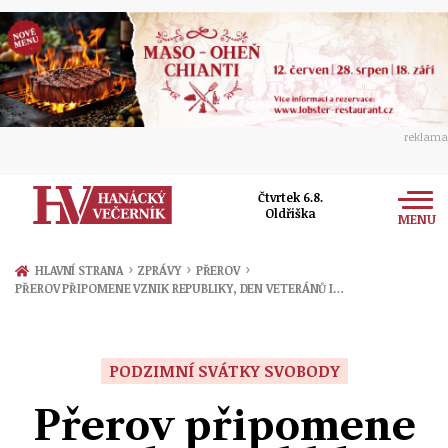
reklama
Čtvrtek 6.8.
Oldřiška
MENU
Zprávy
›
›
›
HLAVNÍ STRANA
ZPRÁVY
PŘEROV
PŘEROV PŘIPOMENE VZNIK REPUBLIKY, DEN VETERÁNŮ I…
Rozhovory
Olomouc
Kultura
Politika
Prostějov
PODZIMNÍ SVÁTKY SVOBODY
Společnost
Hudba
Ekonomika
Přerov připomene
Přerov
Sport
Ženy