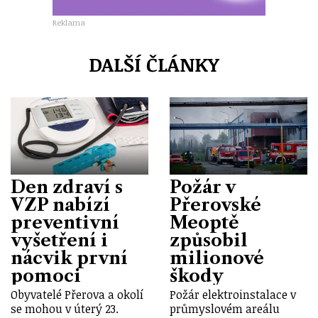
Reklama
DALŠÍ ČLÁNKY
Den zdraví s
Požár v
VZP nabízí
Přerovské
preventivní
Meoptě
vyšetření i
způsobil
nácvik první
milionové
pomoci
škody
Obyvatelé Přerova a okolí
Požár elektroinstalace v
se mohou v úterý 23.
průmyslovém areálu