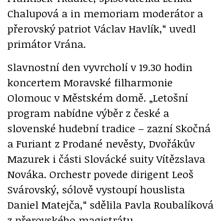
Chalupová a in memoriam moderátor a
přerovský patriot Václav Havlík,“ uvedl
primátor Vrána.
Slavnostní den vyvrcholí v 19.30 hodin
koncertem Moravské filharmonie
Olomouc v Městském domě. „Letošní
program nabídne výběr z české a
slovenské hudební tradice – zazní Skočná
a Furiant z Prodané nevěsty, Dvořákův
Mazurek i části Slovácké suity Vítězslava
Nováka. Orchestr povede dirigent Leoš
Svárovský, sólově vystoupí houslista
Daniel Matejča,“ sdělila Pavla Roubalíková
z přerovského magistrátu.