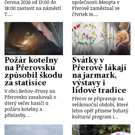
června 2026 od 13:00 do
společnosti Meopta v
18:00 zastavit na náměstí
Přerově zaměstnal ve
T.…
čtvrtek 16.…
Požár kotelny
Svátky v
na Přerovsku
Přerově lákají
způsobil škodu
na jarmark,
za statisíce
výstavy i
lidové tradice
V obci Beňov–Prusy na
Přerovsku zasahovali v
Přerov se připravuje na
úterý večer hasiči u
velikonoční období, které
požáru kotelny a
letos opět přinese bohatý
přístavby…
kulturní program i…