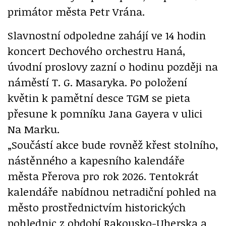
primátor města Petr Vrána.
Slavnostní odpoledne zahájí ve 14 hodin
koncert Dechového orchestru Haná,
úvodní proslovy zazní o hodinu později na
náměstí T. G. Masaryka. Po položení
květin k pamětní desce TGM se pieta
přesune k pomníku Jana Gayera v ulici
Na Marku.
„Součástí akce bude rovněž křest stolního,
nástěnného a kapesního kalendáře
města Přerova pro rok 2026. Tentokrát
kalendáře nabídnou netradiční pohled na
město prostřednictvím historických
pohlednic z období Rakousko-Uherska a