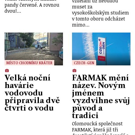
vzdělání už nebudou
pandy červené. A rovnou
muset za
dvou!…
vysokoškolským studiem
v tomto oboru odcházet
mimo…
MÍSTO CHODNÍKU KRÁTER
CZECH-GEN
Velká noční
FARMAK mění
havárie
název. Novým
vodovodu
jménem
připravila dvě
vyzdvihne svůj
čtvrti o vodu
původ a
tradici
Olomoucká společnost
FARMAK, která již tři