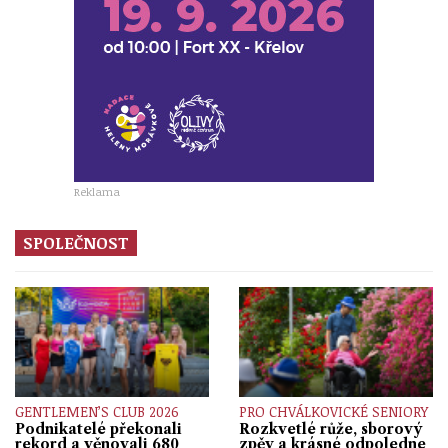
Reklama
SPOLEČNOST
GENTLEMEN’S CLUB 2026
PRO CHVÁLKOVICKÉ SENIORY
Podnikatelé překonali
Rozkvetlé růže, sborový
rekord a věnovali 680
zpěv a krásné odpoledne