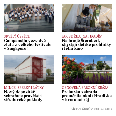
SKVĚLÝ ÚSPĚCH
JAK SE ŽILO NA HRADĚ?
Campanella veze dvě
Na hradě Šternberk
zlata z velkého festivalu
chystají dětské prohlídky
v Singapuru!
i letní kino
MINCE, ŠPERKY I LÁTKY
OBNOVENÁ BAROKNÍ KRÁSA
Nový depozitář
Prelátská zahrada
schraňuje pravěké i
proměnila okolí Hradiska
středověké poklady
v kvetoucí ráj
VÍCE ČLÁNKŮ Z KATEGORIE ›