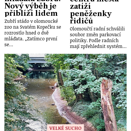
Nový výběh je
zatíží
přiblíží lidem
peněženky
řidičů
Zubří stádo v olomoucké
zoo na Svatém Kopečku se
Olomoučtí radní schválili
rozrostlo hned o dvě
soubor změn parkovací
mláďata. „Zatímco první
politiky. Podle radních
se…
mají zpřehlednit systém…
VELKÉ SUCHO