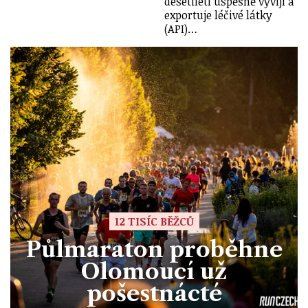
desetiletí úspěšně vyvíjí a
exportuje léčivé látky
(API)…
12 TISÍC BĚŽCŮ
Půlmaraton proběhne
Olomoucí už
pošestnácté