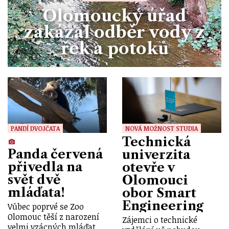
Olomoucký úřad
zakázal odběr vody z
řek a potoků
PANDÍ DVOJČATA
NOVÁ MOŽNOST STUDIA
Technická
Panda červená
univerzita
přivedla na
otevře v
svět dvě
Olomouci
mláďata!
obor Smart
Engineering
Vůbec poprvé se Zoo
Olomouc těší z narození
Zájemci o technické
velmi vzácných mláďat