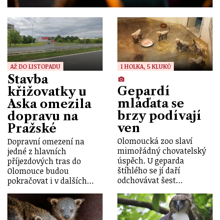
AŽ DO LISTOPADU
1 HOLKA, 5 KLUKŮ
Stavba
Gepardí
křižovatky u
mláďata se
Aska omezila
brzy podívají
dopravu na
ven
Pražské
Olomoucká zoo slaví
Dopravní omezení na
mimořádný chovatelský
jedné z hlavních
úspěch. U geparda
příjezdových tras do
štíhlého se jí daří
Olomouce budou
odchovávat šest…
pokračovat i v dalších…