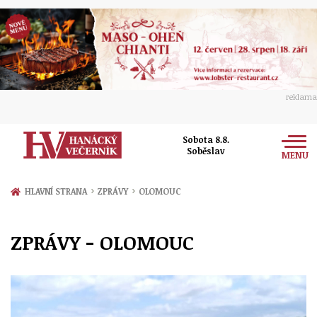
reklama
Sobota 8.8.
Soběslav
MENU
Zprávy
›
›
HLAVNÍ STRANA
ZPRÁVY
OLOMOUC
Rozhovory
Olomouc
ZPRÁVY - OLOMOUC
Kultura
Politika
Prostějov
Společnost
Hudba
Ekonomika
Přerov
Sport
Ženy