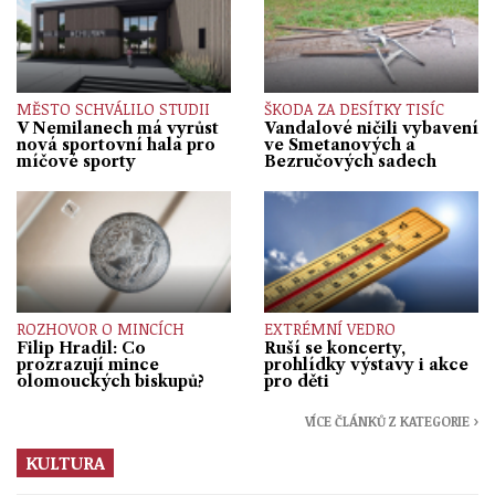
MĚSTO SCHVÁLILO STUDII
ŠKODA ZA DESÍTKY TISÍC
V Nemilanech má vyrůst
Vandalové ničili vybavení
nová sportovní hala pro
ve Smetanových a
míčové sporty
Bezručových sadech
ROZHOVOR O MINCÍCH
EXTRÉMNÍ VEDRO
Filip Hradil: Co
Ruší se koncerty,
prozrazují mince
prohlídky výstavy i akce
olomouckých biskupů?
pro děti
VÍCE ČLÁNKŮ Z KATEGORIE ›
KULTURA