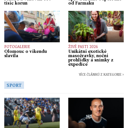
tisíc korun
od Farmaku
FOTOGALERIE
ŽIVÉ PASTI 2026
Olomouc o víkendu
Unikátní exotické
slavila
masožravky, noční
prohlídky a snímky z
expedice
VÍCE ČLÁNKŮ Z KATEGORIE ›
SPORT