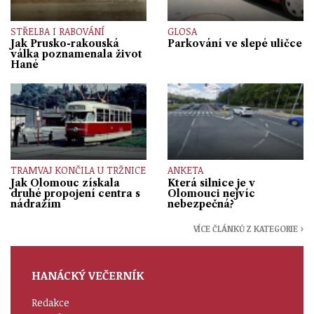
STŘELBA I RABOVÁNÍ
GLOSA
Jak Prusko-rakouská
Parkování ve slepé uličce
válka poznamenala život
Hané
TRAMVAJ KONČILA U TRŽNICE
ANKETA
Jak Olomouc získala
Která silnice je v
druhé propojení centra s
Olomouci nejvíc
nádražím
nebezpečná?
VÍCE ČLÁNKŮ Z KATEGORIE ›
HANÁCKÝ VEČERNÍK
Redakce