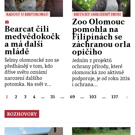
RADOST U BINTURONGŮ
KRITICKY OHROŽENÝ DRUH
Zoo Olomouc
Bearcat čili
pomohla na
medvědokočk
Filipínách se
a má další
záchranou orla
mládě
opičího
Šelmy olomoucké zoo se
Jedním z projektů
předhánějí v tom, kdo
ochrany přírody, které
dříve světu oznámí
olomoucká zoo aktivně
narození dalšího
podporuje, je od roku 2024
potomka. Na svět v…
i ochrana…
1
2
3
4
...
35
...
69
...
103
...
137
ROZHOVORY