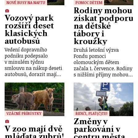
NOVÉ BUSY NA NAFTU
POMOC DĚTEM
Rodiny mohou
Vozový park
získat podporu
rozšíří deset
na dětské
klasických
tábory i
autobusů
kroužky
Vedení dopravního
Druhá letošní výzva
podniku podepsalo
Fondu pomoci
v minulém týdnu
olomouckým dětem
smlouvu na nákup deseti
začala 1. července. Rodiny
autobusů, dorazit mají…
s nižšími příjmy mohou…
VZÁCNÉ PŘÍRŮSTKY
ŘIDIČI, PLAŤ(Č)TE!
Změny v
V zoo mají dvě
parkování v
mláďata zubrů!
centru města