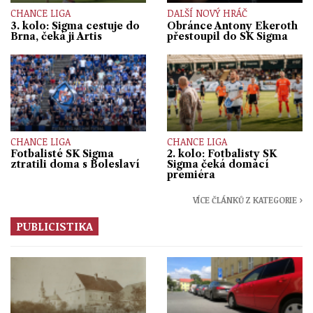
CHANCE LIGA
DALŠÍ NOVÝ HRÁČ
3. kolo: Sigma cestuje do
Obránce Antony Ekeroth
Brna, čeká ji Artis
přestoupil do SK Sigma
CHANCE LIGA
CHANCE LIGA
Fotbalisté SK Sigma
2. kolo: Fotbalisty SK
ztratili doma s Boleslaví
Sigma čeká domácí
premiéra
VÍCE ČLÁNKŮ Z KATEGORIE ›
PUBLICISTIKA