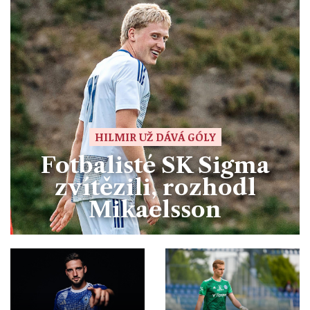
HILMIR UŽ DÁVÁ GÓLY
Fotbalisté SK Sigma
zvítězili, rozhodl
Mikaelsson