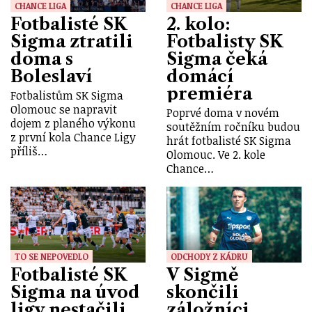
CHANCE LIGA
CHANCE LIGA
Fotbalisté SK
2. kolo:
Sigma ztratili
Fotbalisty SK
doma s
Sigma čeká
Boleslaví
domácí
premiéra
Fotbalistům SK Sigma
Olomouc se napravit
Poprvé doma v novém
dojem z planého výkonu
soutěžním ročníku budou
z první kola Chance Ligy
hrát fotbalisté SK Sigma
příliš…
Olomouc. Ve 2. kole
Chance…
TO SE NEPOVEDLO
ODCHODY Z KÁDRU
Fotbalisté SK
V Sigmě
Sigma na úvod
skončili
ligy nestačili
záložníci