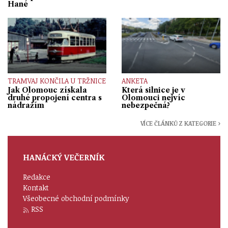
Hané
TRAMVAJ KONČILA U TRŽNICE
ANKETA
Jak Olomouc získala
Která silnice je v
druhé propojení centra s
Olomouci nejvíc
nádražím
nebezpečná?
VÍCE ČLÁNKŮ Z KATEGORIE ›
HANÁCKÝ VEČERNÍK
Redakce
Kontakt
Všeobecné obchodní podmínky
RSS