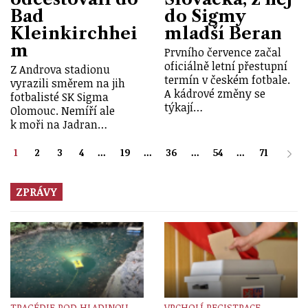
Bad
do Sigmy
Kleinkirchhei
mladší Beran
m
Prvního července začal
oficiálně letní přestupní
Z Androva stadionu
termín v českém fotbale.
vyrazili směrem na jih
A kádrové změny se
fotbalisté SK Sigma
týkají…
Olomouc. Nemíří ale
k moři na Jadran…
1
2
3
4
...
19
...
36
...
54
...
71
ZPRÁVY
TRAGÉDIE POD HLADINOU
VRCHOLÍ REGISTRACE