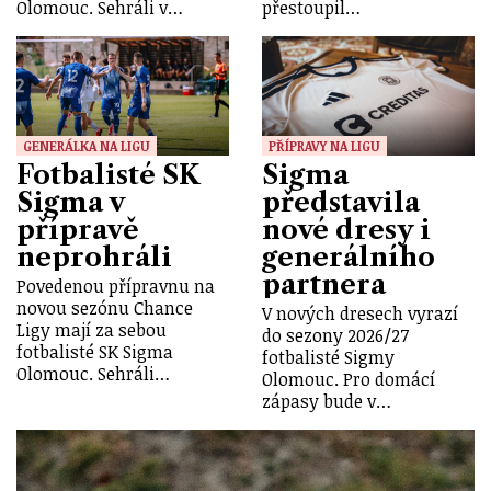
Olomouc. Sehráli v…
přestoupil…
GENERÁLKA NA LIGU
PŘÍPRAVY NA LIGU
Fotbalisté SK
Sigma
Sigma v
představila
přípravě
nové dresy i
neprohráli
generálního
partnera
Povedenou přípravnu na
novou sezónu Chance
V nových dresech vyrazí
Ligy mají za sebou
do sezony 2026/27
fotbalisté SK Sigma
fotbalisté Sigmy
Olomouc. Sehráli…
Olomouc. Pro domácí
zápasy bude v…