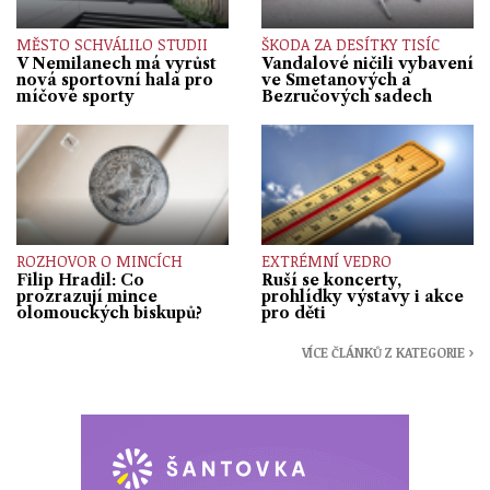
MĚSTO SCHVÁLILO STUDII
ŠKODA ZA DESÍTKY TISÍC
V Nemilanech má vyrůst
Vandalové ničili vybavení
nová sportovní hala pro
ve Smetanových a
míčové sporty
Bezručových sadech
ROZHOVOR O MINCÍCH
EXTRÉMNÍ VEDRO
Filip Hradil: Co
Ruší se koncerty,
prozrazují mince
prohlídky výstavy i akce
olomouckých biskupů?
pro děti
VÍCE ČLÁNKŮ Z KATEGORIE ›