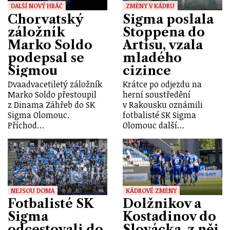
DALŠÍ NOVÝ HRÁČ
ZMĚNY V KÁDRU
Chorvatský
Sigma poslala
záložník
Stoppena do
Marko Soldo
Artisu, vzala
podepsal se
mladého
Sigmou
cizince
Dvaadvacetiletý záložník
Krátce po odjezdu na
Marko Soldo přestoupil
herní soustředění
z Dinama Záhřeb do SK
v Rakousku oznámili
Sigma Olomouc.
fotbalisté SK Sigma
Příchod…
Olomouc další…
NEJSOU DOMA
KÁDROVÉ ZMĚNY
Fotbalisté SK
Dolžnikov a
Sigma
Kostadinov do
odcestovali do
Slovácka, z něj