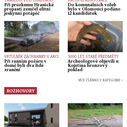
Při průzkumu Hranické
Do komunálních voleb
propasti zemřel elitní
bylo v Olomouci podáno
jeskynní potápěč
12 kandidátek
VRTULNÍK ZÁCHRANKY V AKCI
3000 LET STARÉ PŘEDMĚTY
Při ranním požáru v
Archeologové objevili u
domě byli dva lidé
Kojetína bronzový
zraněni
poklad
VÍCE ČLÁNKŮ Z KATEGORIE ›
ROZHOVORY