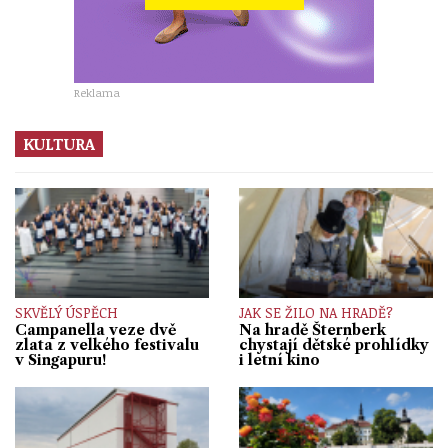
Reklama
KULTURA
SKVĚLÝ ÚSPĚCH
JAK SE ŽILO NA HRADĚ?
Campanella veze dvě
Na hradě Šternberk
zlata z velkého festivalu
chystají dětské prohlídky
v Singapuru!
i letní kino