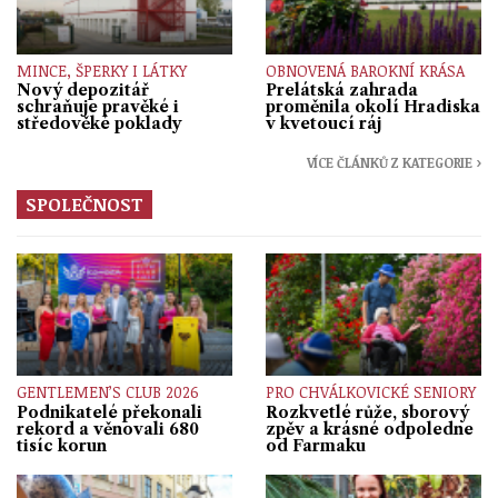
MINCE, ŠPERKY I LÁTKY
OBNOVENÁ BAROKNÍ KRÁSA
Nový depozitář
Prelátská zahrada
schraňuje pravěké i
proměnila okolí Hradiska
středověké poklady
v kvetoucí ráj
VÍCE ČLÁNKŮ Z KATEGORIE ›
SPOLEČNOST
GENTLEMEN’S CLUB 2026
PRO CHVÁLKOVICKÉ SENIORY
Podnikatelé překonali
Rozkvetlé růže, sborový
rekord a věnovali 680
zpěv a krásné odpoledne
tisíc korun
od Farmaku