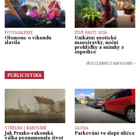
FOTOGALERIE
ŽIVÉ PASTI 2026
Olomouc o víkendu
Unikátní exotické
slavila
masožravky, noční
prohlídky a snímky z
expedice
VÍCE ČLÁNKŮ Z KATEGORIE ›
PUBLICISTIKA
STŘELBA I RABOVÁNÍ
GLOSA
Jak Prusko-rakouská
Parkování ve slepé uličce
válka poznamenala život