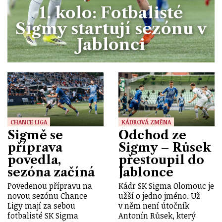
1. kolo: Fotbalisté
Sigmy startují sezónu v
Jablonci
CHANCE LIGA
KÁDROVÁ ZMĚNA
Sigmě se
Odchod ze
příprava
Sigmy – Růsek
povedla,
přestoupil do
sezóna začíná
Jablonce
Povedenou přípravu na
Kádr SK Sigma Olomouc je
novou sezónu Chance
užší o jedno jméno. Už
Ligy mají za sebou
v něm není útočník
fotbalisté SK Sigma
Antonín Růsek, který