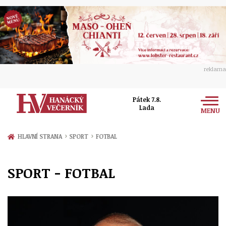
reklama
Pátek 7.8.
Lada
MENU
Zprávy
›
›
HLAVNÍ STRANA
SPORT
FOTBAL
Rozhovory
Olomouc
SPORT - FOTBAL
Kultura
Politika
Prostějov
Společnost
Hudba
Ekonomika
Přerov
Sport
Ženy