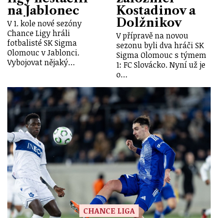
na Jablonec
Kostadinov a
Dolžnikov
V 1. kole nové sezóny
Chance Ligy hráli
V přípravě na novou
fotbalisté SK Sigma
sezonu byli dva hráči SK
Olomouc v Jablonci.
Sigma Olomouc s týmem
Vybojovat nějaký…
1: FC Slovácko. Nyní už je
o…
CHANCE LIGA