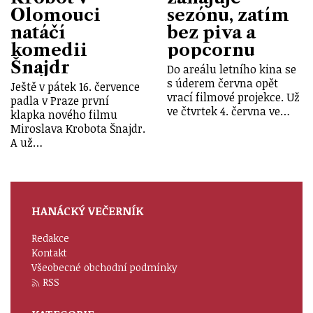
Olomouci
sezónu, zatím
natáčí
bez piva a
komedii
popcornu
Šnajdr
Do areálu letního kina se
s úderem června opět
Ještě v pátek 16. července
vrací filmové projekce. Už
padla v Praze první
ve čtvrtek 4. června ve…
klapka nového filmu
Miroslava Krobota Šnajdr.
A už…
HANÁCKÝ VEČERNÍK
Redakce
Kontakt
Všeobecné obchodní podmínky
RSS