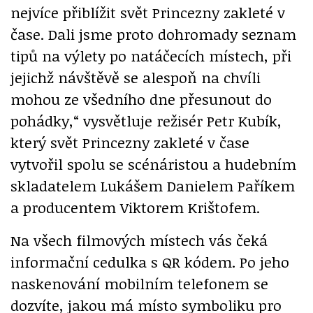
nejvíce přiblížit svět Princezny zakleté v
čase. Dali jsme proto dohromady seznam
tipů na výlety po natáčecích místech, při
jejichž návštěvě se alespoň na chvíli
mohou ze všedního dne přesunout do
pohádky,“ vysvětluje režisér Petr Kubík,
který svět Princezny zakleté v čase
vytvořil spolu se scénáristou a hudebním
skladatelem Lukášem Danielem Paříkem
a producentem Viktorem Krištofem.
Na všech filmových místech vás čeká
informační cedulka s QR kódem. Po jeho
naskenování mobilním telefonem se
dozvíte, jakou má místo symboliku pro