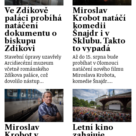
Ve Zdíkově
Miroslav
paláci probíhá
Krobot natáčí
natáčení
komedii
dokumentu o
Šnajdr i v
biskupu
Sklubu. Takto
Zdíkovi
to vypadá
Stavební úpravy uzavřely
Až do 15. srpna bude
Arcidiecézní muzeum
probíhat v Olomouci
včetně románského
natáčení nového filmu
Zdíkova paláce, což
Miroslava Krobota,
dovolilo nástup…
komedie Šnajdr.…
Miroslav
Letní kino
Krobot v
zahajuje