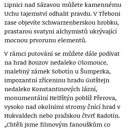
Lipnici nad Sázavou můžete kamennému
Uchu tajemství odhalit pravdu. V Třeboni
zase objevíte Schwarzenberskou hrobku,
prastarou svatyni alchymistů ukrývající
mocnou prvorunu elementů.
V rámci putování se můžete dále podívat
na hrad Bouzov nedaleko Olomouce,
malebný zámek Sobotín u Šumperka,
impozantní zříceninu hradu Gutštejn
nedaleko Konstantinových lázní,
monumentální Helfštýn poblíž Přerova,
vysoko nad okolními stromy čnící hrad v
Hukvaldech nebo pražskou čtvrť Radotín.
„Chtěli jsme filmovým fanouškům co