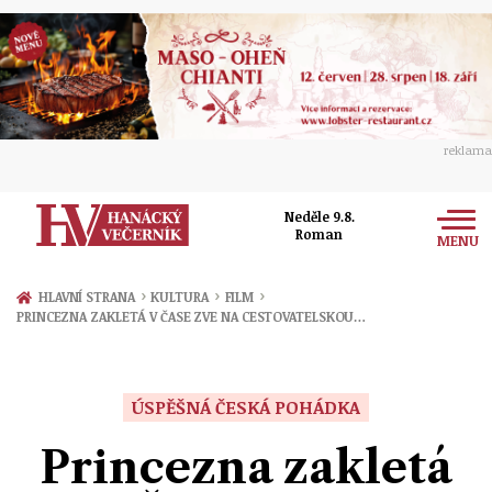
reklama
Neděle 9.8.
Roman
MENU
Zprávy
›
›
›
HLAVNÍ STRANA
KULTURA
FILM
PRINCEZNA ZAKLETÁ V ČASE ZVE NA CESTOVATELSKOU…
Rozhovory
Olomouc
Kultura
Politika
Prostějov
ÚSPĚŠNÁ ČESKÁ POHÁDKA
Společnost
Hudba
Ekonomika
Princezna zakletá
Přerov
Sport
Ženy