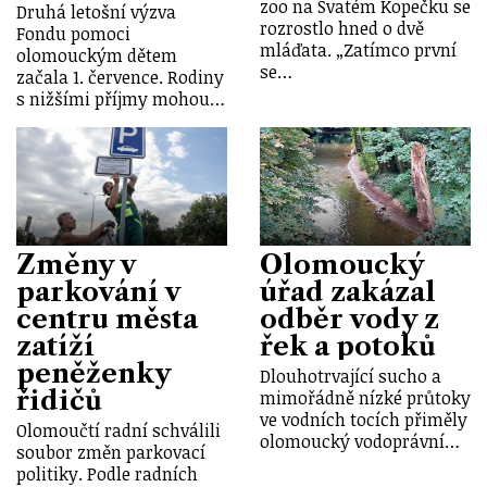
zoo na Svatém Kopečku se
Druhá letošní výzva
rozrostlo hned o dvě
Fondu pomoci
mláďata. „Zatímco první
olomouckým dětem
se…
začala 1. července. Rodiny
s nižšími příjmy mohou…
Změny v
Olomoucký
parkování v
úřad zakázal
centru města
odběr vody z
zatíží
řek a potoků
peněženky
Dlouhotrvající sucho a
řidičů
mimořádně nízké průtoky
ve vodních tocích přiměly
Olomoučtí radní schválili
olomoucký vodoprávní…
soubor změn parkovací
politiky. Podle radních