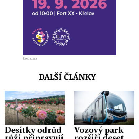
Reklama
DALŠÍ ČLÁNKY
Desítky odrůd
Vozový park
růží připravují
rozšíří deset