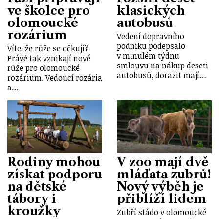
ve školce pro
klasických
olomoucké
autobusů
rozárium
Vedení dopravního
podniku podepsalo
Víte, že růže se očkují?
v minulém týdnu
Právě tak vznikají nové
smlouvu na nákup deseti
růže pro olomoucké
autobusů, dorazit mají…
rozárium. Vedoucí rozária
a…
Rodiny mohou
V zoo mají dvě
získat podporu
mláďata zubrů!
na dětské
Nový výběh je
tábory i
přiblíží lidem
kroužky
Zubří stádo v olomoucké