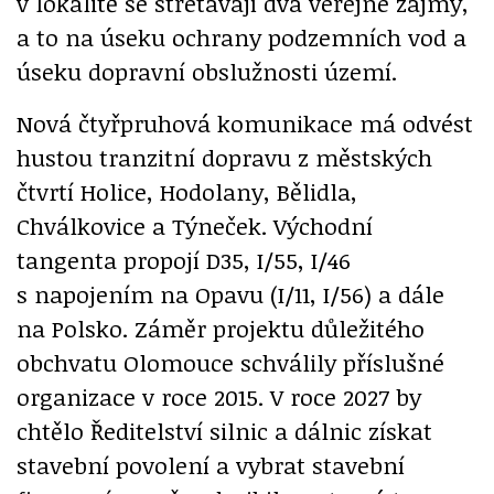
v lokalitě se střetávají dva veřejné zájmy,
a to na úseku ochrany podzemních vod a
úseku dopravní obslužnosti území.
Nová čtyřpruhová komunikace má odvést
hustou tranzitní dopravu z městských
čtvrtí Holice, Hodolany, Bělidla,
Chválkovice a Týneček. Východní
tangenta propojí D35, I/55, I/46
s napojením na Opavu (I/11, I/56) a dále
na Polsko. Záměr projektu důležitého
obchvatu Olomouce schválily příslušné
organizace v roce 2015. V roce 2027 by
chtělo Ředitelství silnic a dálnic získat
stavební povolení a vybrat stavební