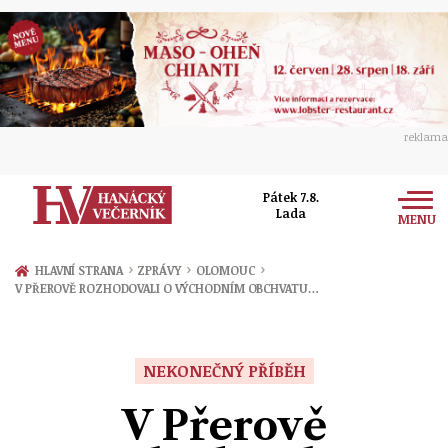
reklama
Pátek 7.8.
Lada
MENU
Zprávy
›
›
›
HLAVNÍ STRANA
ZPRÁVY
OLOMOUC
V PŘEROVĚ ROZHODOVALI O VÝCHODNÍM OBCHVATU…
Rozhovory
Olomouc
Kultura
Politika
Prostějov
NEKONEČNÝ PŘÍBĚH
Společnost
Hudba
Ekonomika
V Přerově
Přerov
Sport
Ženy