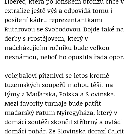
Liberec, která po loňském bronzu chce v
extralize ještě výš a odpovídá tomu i
posílení kádru reprezentantkami
Rutarovou se Svobodovou. Dojde také na
derby s Prostějovem, který v
nadcházejícím ročníku bude velkou
neznámou, neboť ho opustila řada opor.
Volejbaloví příznivci se letos kromě
tuzemských soupeřů mohou těšit na
týmy z Maďarska, Polska a Slovinska.
Mezi favority turnaje bude patřit
maďarský Fatum Nyiregyháza, který v
domácí soutěži skončil stříbrný a ovládl
domácí pohár. Ze Slovinska dorazí Calcit