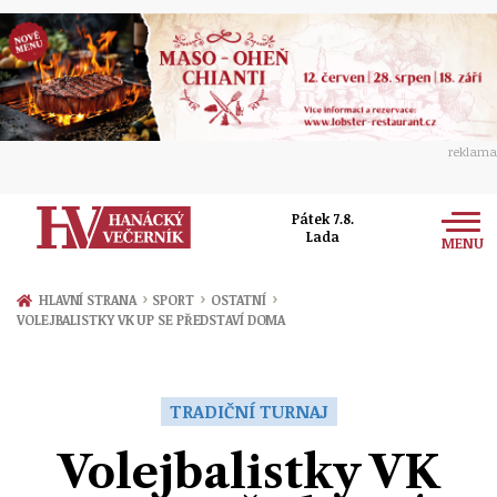
reklama
Pátek 7.8.
Lada
MENU
Zprávy
›
›
›
HLAVNÍ STRANA
SPORT
OSTATNÍ
VOLEJBALISTKY VK UP SE PŘEDSTAVÍ DOMA
Rozhovory
Olomouc
Kultura
Politika
Prostějov
TRADIČNÍ TURNAJ
Společnost
Hudba
Ekonomika
Volejbalistky VK
Přerov
Sport
Ženy