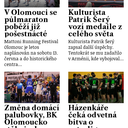
V Olomouci se
Kulturista
půlmaraton
Patrik Šerý
poběží již
vozí medaile z
pošestnácté
celého světa
Mattoni Running Festival
Kulturista Patrik Šerý
Olomouc je letos
zapsal další úspěchy.
naplánován na sobotu 13.
Tentokrát se mu zadařilo
června a do historického
v Arménii, kde vybojoval…
centra…
Změna domácí
Házenkáře
palubovky, BK
čeká odvetná
Olomoucko
bitva o