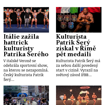
Itálie zažila
Kulturista
hattrick
Patrik Šerý
kulturisty
získal v Římě
Patrika Šerého
pět medailí
V italské Veroně se
Kulturista Patrik Šerý má
odehrála sportovní show,
za sebou další povedený
na kterou se nezapomíná.
start v cizině. Vyrazil na
Český kulturista Patrik
světový závod IFBB…
Šerý…