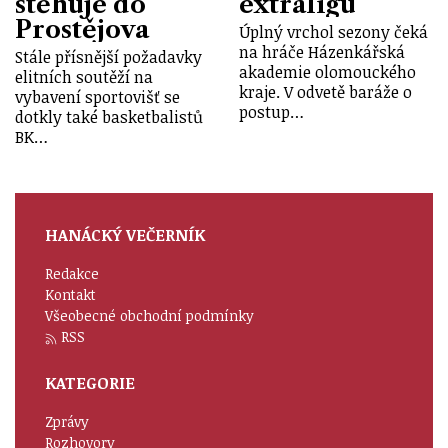
stěhuje do
extraligu
Prostějova
Úplný vrchol sezony čeká
na hráče Házenkářská
Stále přísnější požadavky
akademie olomouckého
elitních soutěží na
kraje. V odvetě baráže o
vybavení sportovišť se
postup…
dotkly také basketbalistů
BK…
HANÁCKÝ VEČERNÍK
Redakce
Kontakt
Všeobecné obchodní podmínky
RSS
KATEGORIE
Zprávy
Rozhovory