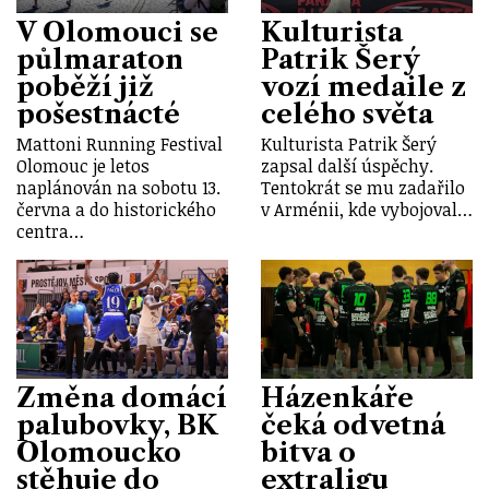
V Olomouci se
Kulturista
půlmaraton
Patrik Šerý
poběží již
vozí medaile z
pošestnácté
celého světa
Mattoni Running Festival
Kulturista Patrik Šerý
Olomouc je letos
zapsal další úspěchy.
naplánován na sobotu 13.
Tentokrát se mu zadařilo
června a do historického
v Arménii, kde vybojoval…
centra…
Změna domácí
Házenkáře
palubovky, BK
čeká odvetná
Olomoucko
bitva o
stěhuje do
extraligu