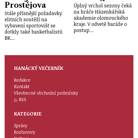
Prostějova
Úplný vrchol sezony čeká
na hráče Házenkářská
Stále přísnější požadavky
akademie olomouckého
elitních soutěží na
kraje. V odvetě baráže o
vybavení sportovišť se
postup…
dotkly také basketbalistů
BK…
HANÁCKÝ VEČERNÍK
Redakce
Kontakt
Všeobecné obchodní podmínky
RSS
KATEGORIE
Zprávy
Rozhovory