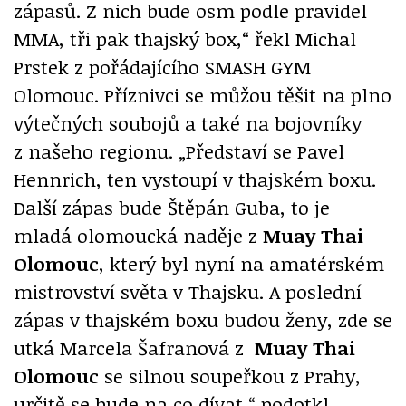
zápasů. Z nich bude osm podle pravidel
MMA, tři pak thajský box,“ řekl Michal
Prstek z pořádajícího SMASH GYM
Olomouc. Příznivci se můžou těšit na plno
výtečných soubojů a také na bojovníky
z našeho regionu. „Představí se Pavel
Hennrich, ten vystoupí v thajském boxu.
Další zápas bude Štěpán Guba, to je
mladá olomoucká naděje z
Muay Thai
Olomouc
, který byl nyní na amatérském
mistrovství světa v Thajsku. A poslední
zápas v thajském boxu budou ženy, zde se
utká Marcela Šafranová z
Muay Thai
Olomouc
se silnou soupeřkou z Prahy,
určitě se bude na co dívat,“ podotkl