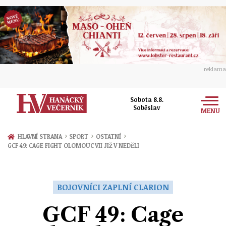
reklama
Sobota 8.8.
Soběslav
MENU
Zprávy
›
›
›
HLAVNÍ STRANA
SPORT
OSTATNÍ
GCF 49: CAGE FIGHT OLOMOUC VII JIŽ V NEDĚLI
Rozhovory
Olomouc
Kultura
Politika
Prostějov
BOJOVNÍCI ZAPLNÍ CLARION
Společnost
Hudba
Ekonomika
GCF 49: Cage
Přerov
Sport
Ženy