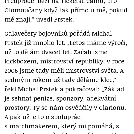
Předprodej běží na Ticketstreamu, pro
Olomoučany když tak přímo u mě, pokud
mě znají,“ uvedl Prstek.
Galavečery bojovníků pořádá Michal
Prstek již mnoho let. „Letos máme výročí,
už to dělám dvacet let. Začali jsme
kickboxem, mistrovství republiky, v roce
2008 jsme tady měli mistrovství světa. A
sedmým rokem už tady děláme klec,“
řekl Michal Prstek a pokračoval: „Základ
je sehnat peníze, sponzory, adekvátní
prostory. Ty se nám osvědčily v Clarionu.
A pak už je to o spolupráci
s matchmakerem, který mi pomáhá, s