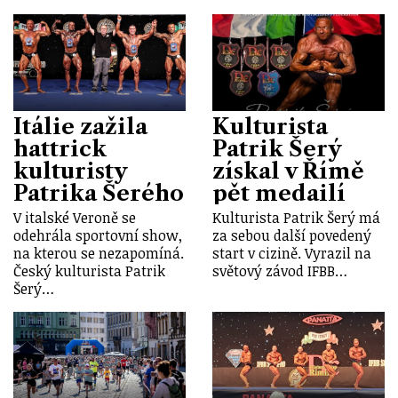
Itálie zažila
Kulturista
hattrick
Patrik Šerý
kulturisty
získal v Římě
Patrika Šerého
pět medailí
V italské Veroně se
Kulturista Patrik Šerý má
odehrála sportovní show,
za sebou další povedený
na kterou se nezapomíná.
start v cizině. Vyrazil na
Český kulturista Patrik
světový závod IFBB…
Šerý…