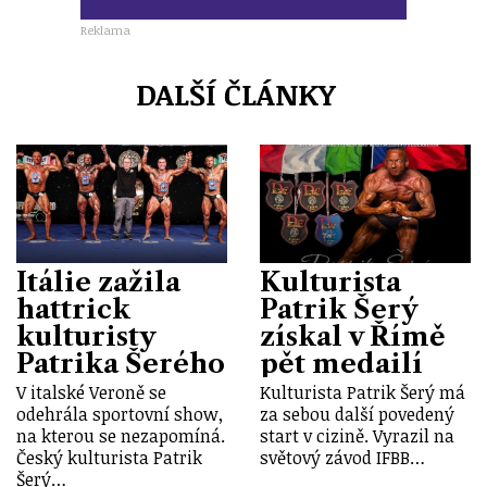
Reklama
DALŠÍ ČLÁNKY
Itálie zažila
Kulturista
hattrick
Patrik Šerý
kulturisty
získal v Římě
Patrika Šerého
pět medailí
V italské Veroně se
Kulturista Patrik Šerý má
odehrála sportovní show,
za sebou další povedený
na kterou se nezapomíná.
start v cizině. Vyrazil na
Český kulturista Patrik
světový závod IFBB…
Šerý…