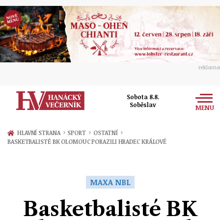
reklama
Sobota 8.8.
Soběslav
MENU
Zprávy
›
›
›
HLAVNÍ STRANA
SPORT
OSTATNÍ
BASKETBALISTÉ BK OLOMOUC PORAZILI HRADEC KRÁLOVÉ
Rozhovory
Olomouc
Kultura
Politika
Prostějov
MAXA NBL
Společnost
Hudba
Ekonomika
Basketbalisté BK
Přerov
Sport
Ženy