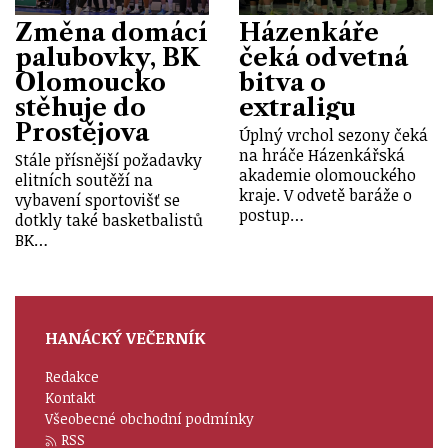
Změna domácí
Házenkáře
palubovky, BK
čeká odvetná
Olomoucko
bitva o
stěhuje do
extraligu
Prostějova
Úplný vrchol sezony čeká
na hráče Házenkářská
Stále přísnější požadavky
akademie olomouckého
elitních soutěží na
kraje. V odvetě baráže o
vybavení sportovišť se
postup…
dotkly také basketbalistů
BK…
HANÁCKÝ VEČERNÍK
Redakce
Kontakt
Všeobecné obchodní podmínky
RSS