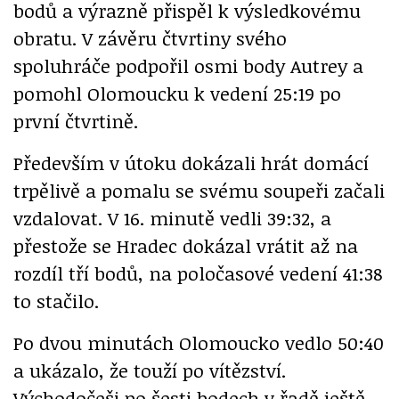
bodů a výrazně přispěl k výsledkovému
obratu. V závěru čtvrtiny svého
spoluhráče podpořil osmi body Autrey a
pomohl Olomoucku k vedení 25:19 po
první čtvrtině.
Především v útoku dokázali hrát domácí
trpělivě a pomalu se svému soupeři začali
vzdalovat. V 16. minutě vedli 39:32, a
přestože se Hradec dokázal vrátit až na
rozdíl tří bodů, na poločasové vedení 41:38
to stačilo.
Po dvou minutách Olomoucko vedlo 50:40
a ukázalo, že touží po vítězství.
Východočeši po šesti bodech v řadě ještě