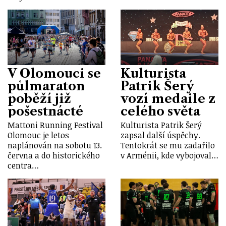
V Olomouci se
Kulturista
půlmaraton
Patrik Šerý
poběží již
vozí medaile z
pošestnácté
celého světa
Mattoni Running Festival
Kulturista Patrik Šerý
Olomouc je letos
zapsal další úspěchy.
naplánován na sobotu 13.
Tentokrát se mu zadařilo
června a do historického
v Arménii, kde vybojoval…
centra…