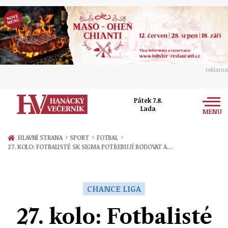
reklama
Pátek 7.8.
Lada
MENU
Zprávy
›
›
›
HLAVNÍ STRANA
SPORT
FOTBAL
27. KOLO: FOTBALISTÉ SK SIGMA POTŘEBUJÍ BODOVAT A…
Rozhovory
Olomouc
Kultura
Politika
Prostějov
CHANCE LIGA
Společnost
Hudba
Ekonomika
27. kolo: Fotbalisté
Přerov
Sport
Ženy