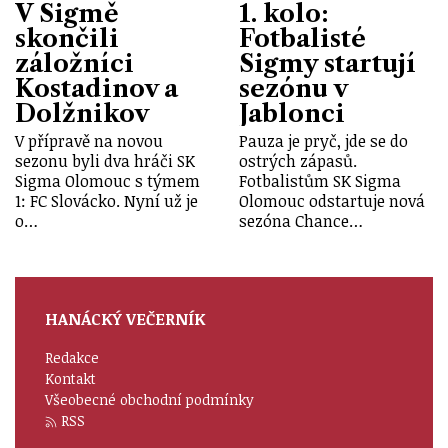
V Sigmě
1. kolo:
skončili
Fotbalisté
záložníci
Sigmy startují
Kostadinov a
sezónu v
Dolžnikov
Jablonci
V přípravě na novou
Pauza je pryč, jde se do
sezonu byli dva hráči SK
ostrých zápasů.
Sigma Olomouc s týmem
Fotbalistům SK Sigma
1: FC Slovácko. Nyní už je
Olomouc odstartuje nová
o…
sezóna Chance…
HANÁCKÝ VEČERNÍK
Redakce
Kontakt
Všeobecné obchodní podmínky
RSS