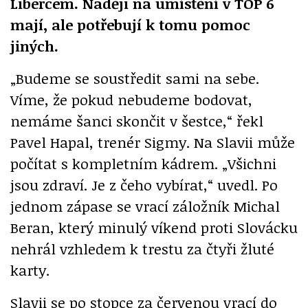
Libercem. Naději na umístění v TOP 6
mají, ale potřebují k tomu pomoc
jiných.
„Budeme se soustředit sami na sebe.
Víme, že pokud nebudeme bodovat,
nemáme šanci skončit v šestce,“ řekl
Pavel Hapal, trenér Sigmy. Na Slavii může
počítat s kompletním kádrem. „Všichni
jsou zdraví. Je z čeho vybírat,“ uvedl. Po
jednom zápase se vrací záložník Michal
Beran, který minulý víkend proti Slovácku
nehrál vzhledem k trestu za čtyři žluté
karty.
Slavii se po stopce za červenou vrací do