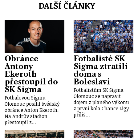
DALŠÍ ČLÁNKY
Obránce
Fotbalisté SK
Antony
Sigma ztratili
Ekeroth
doma s
přestoupil do
Boleslaví
SK Sigma
Fotbalistům SK Sigma
Olomouc se napravit
Fotbalovou Sigmu
dojem z planého výkonu
Olomouc posílil švédský
z první kola Chance Ligy
obránce Anton Ekeroth.
příliš…
Na Andrův stadion
přestoupil z…