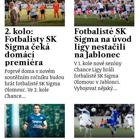
2. kolo:
Fotbalisté SK
Fotbalisty SK
Sigma na úvod
Sigma čeká
ligy nestačili
domácí
na Jablonec
premiéra
V 1. kole nové sezóny
Chance Ligy hráli
Poprvé doma v novém
fotbalisté SK Sigma
soutěžním ročníku budou
Olomouc v Jablonci.
hrát fotbalisté SK Sigma
Vybojovat nějaký…
Olomouc. Ve 2. kole
Chance…