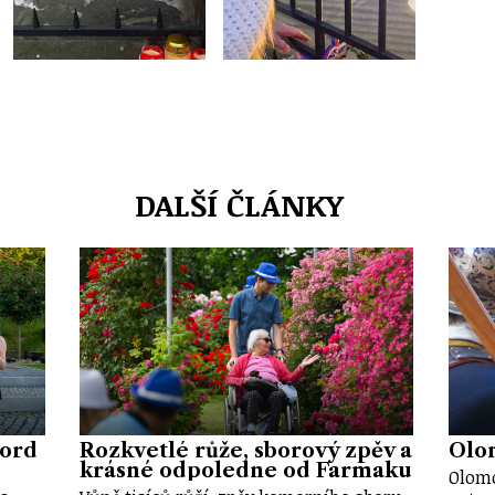
DALŠÍ ČLÁNKY
kord
Rozkvetlé růže, sborový zpěv a
Olom
krásné odpoledne od Farmaku
Olomo