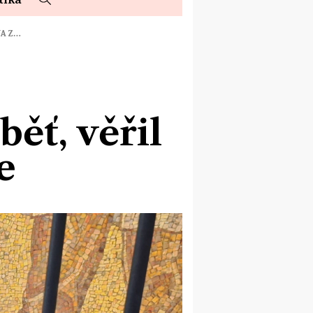
NA Z…
běť, věřil
e