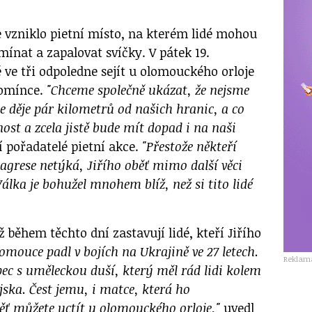
 vzniklo pietní místo, na kterém lidé mohou
mínat a zapalovat svíčky. V pátek 19.
dé ve tři odpoledne sejít u olomouckého orloje
pomínce.
"Chceme společně ukázat, že nejsme
se děje pár kilometrů od našich hranic, a co
nost a zcela jistě bude mít dopad i na naši
 pořadatelé pietní akce.
"Přestože někteří
á agrese netýká, Jiřího oběť mimo další věci
álka je bohužel mnohem blíž, než si tito lidé
ž během těchto dní zastavují lidé, kteří Jiřího
lomouce padl v bojích na Ukrajině ve 27 letech.
Reklam
ec s uměleckou duší, který měl rád lidi kolem
jska. Čest jemu, i matce, která ho
ěť můžete uctít u olomouckého orloje,"
uvedl