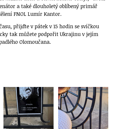
senátor a také dlouholetý oblíbený primář
ělení FNOL Lumír Kantor.
času, přijďte v pátek v 15 hodin se svíčkou
icky tak můžete podpořit Ukrajinu v jejím
 padlého Olomoučana.