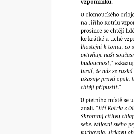
vzpomínku.
U olomouckého orloje
na Jiřího Kotrlu vzpo
prosince se chtějí li
ke krátké a tiché vz
lhostejní k tomu, co 
ovlivňuje naši součas
budoucnost,"
vzkazují
tvrdí, že nás se rusk
ukazuje pravý opak. V
chtějí připustit."
U pietního místě se u
znali.
"Jiří Kotrla z O
Skromný citlivý chlap
sebe. Miloval svého pe
vychovala. Jirkovu ob