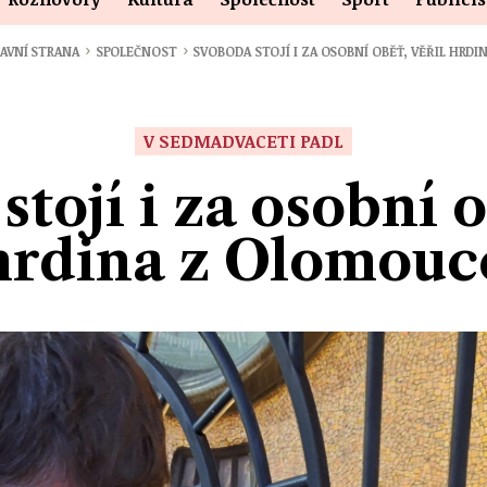
›
›
AVNÍ STRANA
SPOLEČNOST
SVOBODA STOJÍ I ZA OSOBNÍ OBĚŤ, VĚŘIL HRDI
V SEDMADVACETI PADL
tojí i za osobní o
hrdina z Olomouc