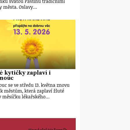
nku svatou Pavlínu tradičními
y města. Oslavy…
é kytičky zaplaví i
mouc
uc se ve středu 13. května znovu
 k městům, která zaplaví žluté
y měsíčku lékařského…