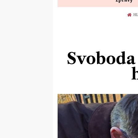
HL
Svoboda s