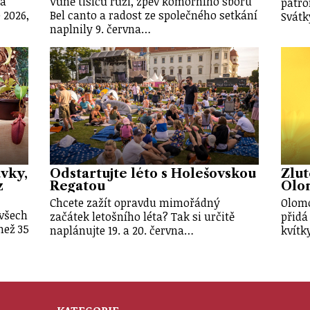
 a
Vůně tisíců růží, zpěv komorního sboru
patro
 2026,
Bel canto a radost ze společného setkání
Svátk
naplnily 9. června…
vky,
Odstartujte léto s Holešovskou
Žlut
z
Regatou
Olo
Chcete zažít opravdu mimořádný
Olomo
 všech
začátek letošního léta? Tak si určitě
přidá
než 35
naplánujte 19. a 20. června…
kvítk