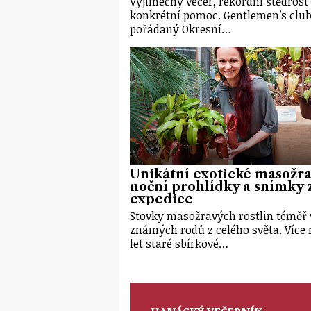
Výjimečný večer, rekordní štědrost
konkrétní pomoc. Gentlemen’s club
pořádaný Okresní…
Unikátní exotické masožra
noční prohlídky a snímky 
expedice
Stovky masožravých rostlin téměř
známých rodů z celého světa. Více 
let staré sbírkové…