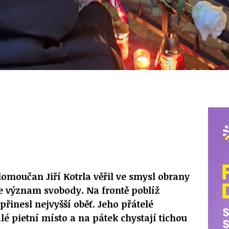
omoučan Jiří Kotrla věřil ve smysl obrany
ve význam svobody. Na frontě poblíž
řinesl nejvyšší oběť. Jeho přátelé
alé pietní místo a na pátek chystají tichou