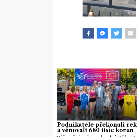
Podnikatelé překonali re
a věnovali 680 tisíc korun