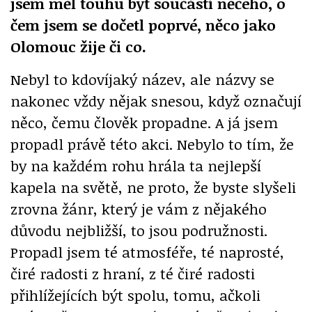
jsem měl touhu být součástí něčeho, o
čem jsem se dočetl poprvé, něco jako
Olomouc žije či co.
Nebyl to kdovíjaký název, ale názvy se
nakonec vždy nějak snesou, když označují
něco, čemu člověk propadne. A já jsem
propadl právě této akci. Nebylo to tím, že
by na každém rohu hrála ta nejlepší
kapela na světě, ne proto, že byste slyšeli
zrovna žánr, který je vám z nějakého
důvodu nejbližší, to jsou podružnosti.
Propadl jsem té atmosféře, té naprosté,
čiré radosti z hraní, z té čiré radosti
přihlížejících být spolu, tomu, ačkoli