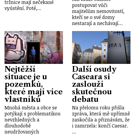
tržnice mají nečekané
postupovat vůči
vyústění. Poté,…
majitelům nemovitostí,
kteří se o své domy
nestarají a nechávají…
Nejtěžší
Další osudy
situace je u
Caseara si
pozemků,
zaslouží
které mají více
skutečnou
vlastníků
debatu
Mnohá města a obce se
Na přelomu roku přišla
potýkají s problematikou
zpráva, která mě upřímně
nevzhledných a
zaskočila a přiznávám, že
dlouhodobě
i zamrzela: končí Caesar.
neudržovaných
…