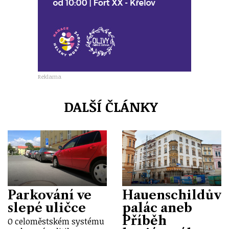
Reklama
DALŠÍ ČLÁNKY
Parkování ve
Hauenschildův
slepé uličce
palác aneb
Příběh
O celoměstském systému