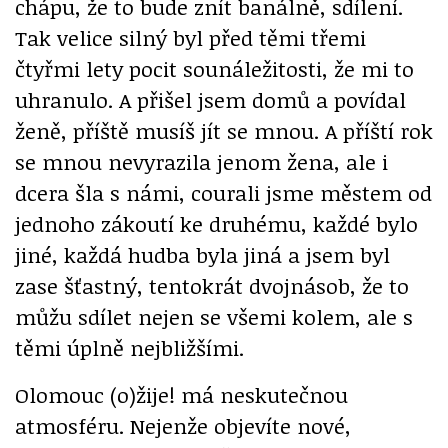
chápu, že to bude znít banálně, sdílení.
Tak velice silný byl před těmi třemi
čtyřmi lety pocit sounáležitosti, že mi to
uhranulo. A přišel jsem domů a povídal
ženě, příště musíš jít se mnou. A příští rok
se mnou nevyrazila jenom žena, ale i
dcera šla s námi, courali jsme městem od
jednoho zákoutí ke druhému, každé bylo
jiné, každá hudba byla jiná a jsem byl
zase šťastný, tentokrát dvojnásob, že to
můžu sdílet nejen se všemi kolem, ale s
těmi úplně nejbližšími.
Olomouc (o)žije! má neskutečnou
atmosféru. Nejenže objevíte nové,