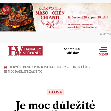
reklama
Sobota 8.8.
Soběslav
MENU
Zprávy
›
›
›
HLAVNÍ STRANA
PUBLICISTIKA
GLOSY & KOMENTÁŘE
JE MOC DŮLEŽITÉ ZAŽÍT TO
Rozhovory
Olomouc
Kultura
Politika
Prostějov
GLOSA
Společnost
Hudba
Ekonomika
Je moc důležité
Přerov
Sport
Ženy