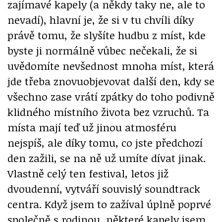
zajímavé kapely (a někdy taky ne, ale to
nevadí), hlavní je, že si v tu chvíli díky
právě tomu, že slyšíte hudbu z míst, kde
byste ji normálně vůbec nečekali, že si
uvědomíte nevšednost mnoha míst, která
jde třeba znovuobjevovat další den, kdy se
všechno zase vrátí zpátky do toho podivně
klidného místního života bez vzruchů. Ta
místa mají teď už jinou atmosféru
nejspíš, ale díky tomu, co jste předchozí
den zažili, se na ně už umíte dívat jinak.
Vlastně celý ten festival, letos již
dvoudenní, vytváří souvislý soundtrack
centra. Když jsem to zažíval úplně poprvé
společně s rodinou, některé kapely jsem