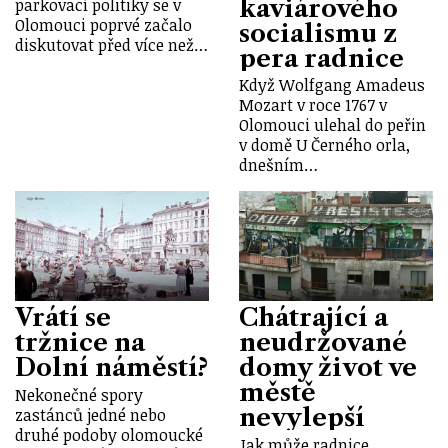
kaviárového
parkovací politiky se v
Olomouci poprvé začalo
socialismu z
diskutovat před více než…
pera radnice
Když Wolfgang Amadeus
Mozart v roce 1767 v
Olomouci ulehal do peřin
v domě U Černého orla,
dnešním…
Vrátí se
Chátrající a
tržnice na
neudržované
Dolní náměstí?
domy život ve
městě
Nekonečné spory
nevylepší
zastánců jedné nebo
druhé podoby olomoucké
Jak může radnice