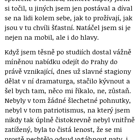
si točil, u jiných jsem jen postával a díval
se na lidi kolem sebe, jak to prožívají, jak
jsou v tu chvíli šťastní. Natáčel jsem si je
nejen na mobil, ale i do hlavy.
Když jsem těsně po studiích dostal vážně
míněnou nabídku odejít do Prahy do
právě vznikající, dnes už slavné stagiony
dělat v ní dramaturga, stačilo kývnout a
šel bych tam, něco mi říkalo, ne, zůstaň.
Nebyly v tom žádné šlechetné pohnutky,
nebyl v tom patriotismus, na který jsem
nikdy tak úplně čistokrevně nebyl vnitřně
zatížený, byla to čistá lenost, že se mi
prostě nechtělo odsud vytáhnout paty, i