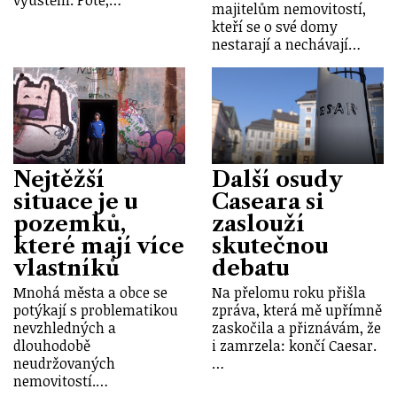
vyústění. Poté,…
majitelům nemovitostí,
kteří se o své domy
nestarají a nechávají…
Nejtěžší
Další osudy
situace je u
Caseara si
pozemků,
zaslouží
které mají více
skutečnou
vlastníků
debatu
Mnohá města a obce se
Na přelomu roku přišla
potýkají s problematikou
zpráva, která mě upřímně
nevzhledných a
zaskočila a přiznávám, že
dlouhodobě
i zamrzela: končí Caesar.
neudržovaných
…
nemovitostí.…