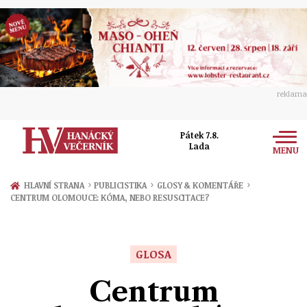
reklama
Pátek 7.8.
Lada
MENU
Zprávy
›
›
›
HLAVNÍ STRANA
PUBLICISTIKA
GLOSY & KOMENTÁŘE
CENTRUM OLOMOUCE: KÓMA, NEBO RESUSCITACE?
Rozhovory
Olomouc
Kultura
Politika
Prostějov
GLOSA
Společnost
Hudba
Ekonomika
Centrum
Přerov
Sport
Ženy