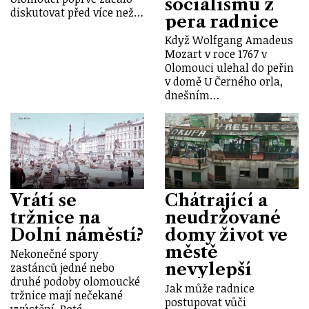
socialismu z
diskutovat před více než…
pera radnice
Když Wolfgang Amadeus
Mozart v roce 1767 v
Olomouci ulehal do peřin
v domě U Černého orla,
dnešním…
Vrátí se
Chátrající a
tržnice na
neudržované
Dolní náměstí?
domy život ve
městě
Nekonečné spory
nevylepší
zastánců jedné nebo
druhé podoby olomoucké
Jak může radnice
tržnice mají nečekané
postupovat vůči