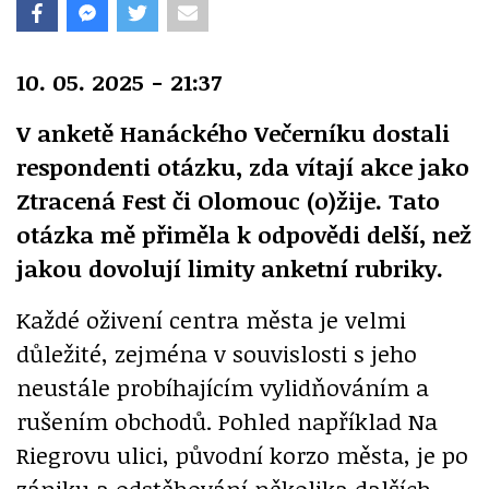
10. 05. 2025 - 21:37
V anketě Hanáckého Večerníku dostali
respondenti otázku, zda vítají akce jako
Ztracená Fest či Olomouc (o)žije. Tato
otázka mě přiměla k odpovědi delší, než
jakou dovolují limity anketní rubriky.
Každé oživení centra města je velmi
důležité, zejména v souvislosti s jeho
neustále probíhajícím vylidňováním a
rušením obchodů. Pohled například Na
Riegrovu ulici, původní korzo města, je po
zániku a odstěhování několika dalších