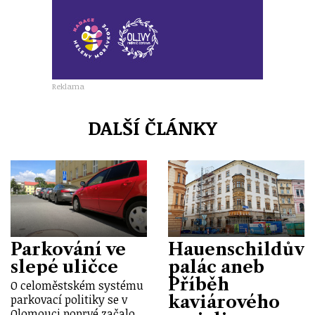
Reklama
DALŠÍ ČLÁNKY
Parkování ve
Hauenschildův
slepé uličce
palác aneb
Příběh
O celoměstském systému
kaviárového
parkovací politiky se v
Olomouci poprvé začalo