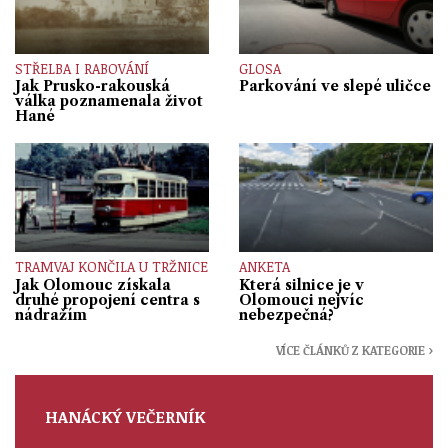
STŘELBA I RABOVÁNÍ
GLOSA
Jak Prusko-rakouská
Parkování ve slepé uličce
válka poznamenala život
Hané
TRAMVAJ KONČILA U TRŽNICE
ANKETA
Jak Olomouc získala
Která silnice je v
druhé propojení centra s
Olomouci nejvíc
nádražím
nebezpečná?
VÍCE ČLÁNKŮ Z KATEGORIE ›
HANÁCKÝ VEČERNÍK