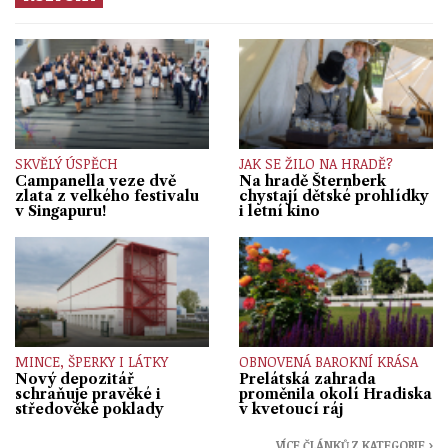
SKVĚLÝ ÚSPĚCH
JAK SE ŽILO NA HRADĚ?
Campanella veze dvě
Na hradě Šternberk
zlata z velkého festivalu
chystají dětské prohlídky
v Singapuru!
i letní kino
MINCE, ŠPERKY I LÁTKY
OBNOVENÁ BAROKNÍ KRÁSA
Nový depozitář
Prelátská zahrada
schraňuje pravěké i
proměnila okolí Hradiska
středověké poklady
v kvetoucí ráj
VÍCE ČLÁNKŮ Z KATEGORIE ›