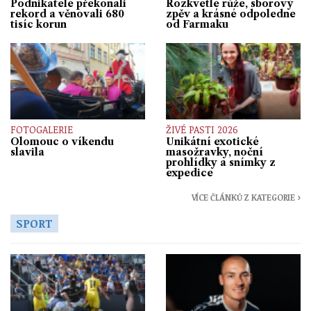
Podnikatelé překonali
Rozkvetlé růže, sborový
rekord a věnovali 680
zpěv a krásné odpoledne
tisíc korun
od Farmaku
FOTOGALERIE
ŽIVÉ PASTI 2026
Olomouc o víkendu
Unikátní exotické
slavila
masožravky, noční
prohlídky a snímky z
expedice
VÍCE ČLÁNKŮ Z KATEGORIE ›
SPORT