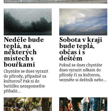
Neděle bude
Sobota v kraji
teplá, na
bude teplá,
některých
občas i s
místech s
deštěm
bouřkami
Pokud se dnes chystáte
dnes vyrazit někam do
Chystáte se dnes vyrazit
přírody či za kulturou,
do přírody, případně za
vezměte si deštník nebo…
kulturou? Pak si do
batůžku nezapomeňte
přibalit…