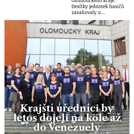
Olomouckého kraje.
Desítky jednotek hasičů
zasahovaly u…
Krajští úředníci by
letos dojeli na kole až
do Venezuely