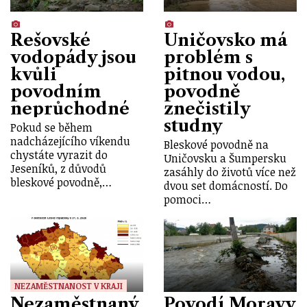
Rešovské
Uničovsko má
vodopády jsou
problém s
kvůli
pitnou vodou,
povodním
povodně
neprůchodné
znečistily
studny
Pokud se během
nadcházejícího víkendu
Bleskové povodně na
chystáte vyrazit do
Uničovsku a Šumpersku
Jeseníků, z důvodů
zasáhly do životů více než
bleskové povodně,…
dvou set domácností. Do
pomoci…
NEZAMĚSTNANOST V KRAJI
Nezaměstnaný
Povodí Moravy