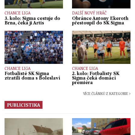
CHANCE LIGA
DALŠÍ NOVÝ HRÁČ
3. kolo: Sigma cestuje do
Obránce Antony Ekeroth
Brna, čeká ji Artis
přestoupil do SK Sigma
CHANCE LIGA
CHANCE LIGA
Fotbalisté SK Sigma
2. kolo: Fotbalisty SK
ztratili doma s Boleslaví
Sigma čeká domácí
premiéra
VÍCE ČLÁNKŮ Z KATEGORIE ›
PUBLICISTIKA