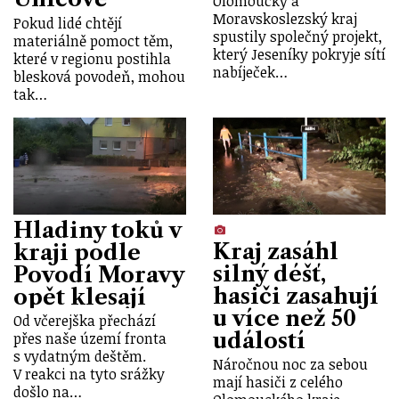
Olomoucký a
Moravskoslezský kraj
Pokud lidé chtějí
spustily společný projekt,
materiálně pomoct těm,
který Jeseníky pokryje sítí
které v regionu postihla
nabíječek…
blesková povodeň, mohou
tak…
Hladiny toků v
Kraj zasáhl
kraji podle
silný déšť,
Povodí Moravy
hasiči zasahují
opět klesají
u více než 50
Od včerejška přechází
událostí
přes naše území fronta
s vydatným deštěm.
Náročnou noc za sebou
V reakci na tyto srážky
mají hasiči z celého
došlo na…