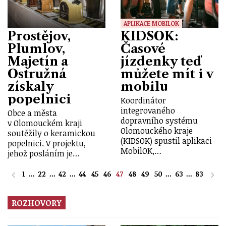
APLIKACE MOBILOK
Prostějov,
KIDSOK:
Plumlov,
Časové
Majetín a
jízdenky teď
Ostružná
můžete mít i v
získaly
mobilu
popelnici
Koordinátor
integrovaného
Obce a města
dopravního systému
v Olomouckém kraji
Olomouckého kraje
soutěžily o keramickou
(KIDSOK) spustil aplikaci
popelnici. V projektu,
MobilOK,…
jehož posláním je…
1
...
22
...
42
...
44
45
46
47
48
49
50
...
63
...
83
ROZHOVORY