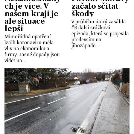
ch je více. V
začalo sčítat
našem kraji je
škody
ale situace
V průběhu úterý zasáhla
lepší
ČR další srážková
epizoda, která se projevila
Mimořádná opatření
především na
kvůli koronaviru měla
jihozápadě…
vliv na ekonomiku a
firmy. Jasné dopady jsou
vidět na…