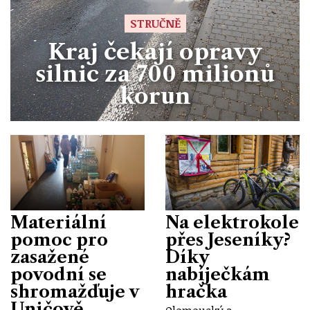
STRUČNĚ
Kraj čekají opravy
silnic za 700 milionů
korun
Materiální
Na elektrokole
pomoc pro
přes Jeseníky?
zasažené
Díky
povodní se
nabíječkám
shromažďuje v
hračka
Uničově