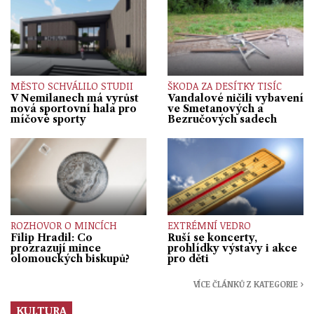
MĚSTO SCHVÁLILO STUDII
ŠKODA ZA DESÍTKY TISÍC
V Nemilanech má vyrůst
Vandalové ničili vybavení
nová sportovní hala pro
ve Smetanových a
míčové sporty
Bezručových sadech
ROZHOVOR O MINCÍCH
EXTRÉMNÍ VEDRO
Filip Hradil: Co
Ruší se koncerty,
prozrazují mince
prohlídky výstavy i akce
olomouckých biskupů?
pro děti
VÍCE ČLÁNKŮ Z KATEGORIE ›
KULTURA