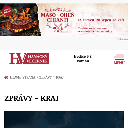
reklama
Neděle 9.8.
Roman
MENU
Zprávy
›
›
HLAVNÍ STRANA
ZPRÁVY
KRAJ
Rozhovory
Olomouc
ZPRÁVY - KRAJ
Kultura
Politika
Prostějov
Společnost
Hudba
Ekonomika
Přerov
Sport
Ženy